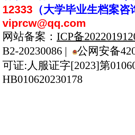
12333
（大学毕业生档案
咨
viprcw@qq.com
网站备案：
ICP备20220191
B2-20230086 |
公网安备4201
可证:人服证字[2023]第010
HB010620230178
929人才网
929招聘网
南方人才网
919人才网
939人才网
520人才
92
联合人才网
联合招聘网
888人才网
163人才网
163招聘网
985人才网
21
同城招聘网
毕业生求职网
域名抢注网
招聘人才网
中国直聘网
中国人才招聘网
中
直聘招聘网
人才网
武汉人才网
520人才网
28人才网
最新招聘信息
最