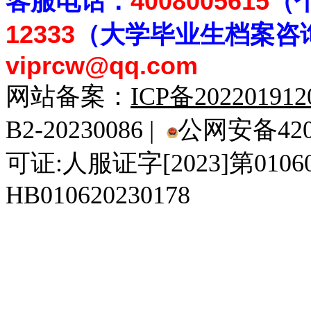
客
服电话：
4008005615
（
12333
（大学毕业生档案
咨
viprcw@qq.com
网站备案：
ICP备20220191
B2-20230086 |
公网安备4201
可证:人服证字[2023]第010
HB010620230178
929人才网
929招聘网
南方人才网
919人才网
939人才网
520人才
92
联合人才网
联合招聘网
888人才网
163人才网
163招聘网
985人才网
21
同城招聘网
毕业生求职网
域名抢注网
招聘人才网
中国直聘网
中国人才招聘网
中
直聘招聘网
人才网
武汉人才网
520人才网
28人才网
最新招聘信息
最